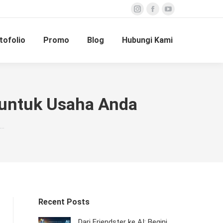
Instagram
Facebook
YouTube
page
page
page
tofolio
Promo
Blog
Hubungi Kami
opens
opens
opens
in
in
in
new
new
new
window
window
window
untuk Usaha Anda
n…
Recent Posts
Dari Friendster ke AI: Begini