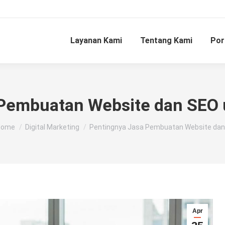
Layanan Kami
Tentang Kami
Por
 Pembuatan Website dan SEO 
ou are here:
Home
Digital Marketing
Pentingnya Jasa Pembuatan Website da
Apr