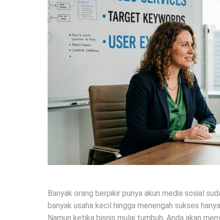
Banyak orang berpikir punya akun media sosial suda
banyak usaha kecil hingga menengah sukses hanya
Namun ketika bisnis mulai tumbuh, Anda akan meny