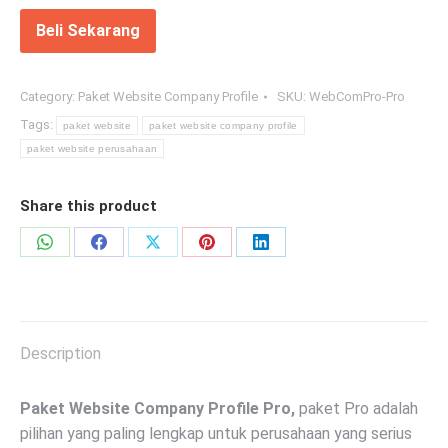
Beli Sekarang
Category:
Paket Website Company Profile
SKU:
WebComPro-Pro
Tags:
paket website
paket website company profile
paket website perusahaan
Share this product
Share
Share
Share
Share
Share
on
on
on
on
on
WhatsApp
Facebook
X
Pinterest
LinkedIn
Description
Paket Website Company Profile Pro,
paket Pro adalah
pilihan yang paling lengkap untuk perusahaan yang serius