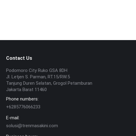
Desain Logo
Contact Us
Podomoro City Ruko GSA 8DH
Jl. Letjen S. Parman, RT.15/RW.5
Tanjung Duren Selatan, Grogol Petamburan
Jakarta Barat 11460
Phone numbers:
+6285776066233
E-mail:
solusi@trenmasakini.com