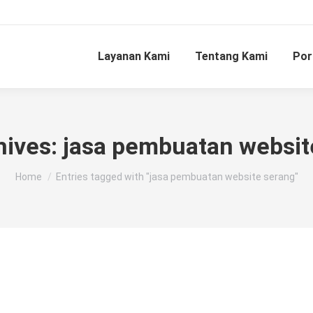
Layanan Kami
Tentang Kami
Por
hives:
jasa pembuatan websit
You are here:
Home
Entries tagged with "jasa pembuatan website serang"