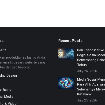
i apa-apa lewat…
es
Recent Posts
site
Dari Friendster ke 
Begini Sosial Med
kan produktivitas bisnis Anda
Berkembang Sela
memiliki desain website yang
Tahun
itas dan profesional
July 26, 2026
phic Design
Media Sosial Men
O
Para Ahli: Apa ya
Sebenarnya Mere
ertising
Katakan?
ial Media
July 25, 2026
to & Video