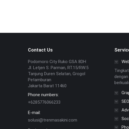
Padahal, hampir semua orang sekarang mencar
Contact Us
Servic
Podomoro City Ruko GSA 8DH
Web
Jl. Letjen S. Parman, RT.15/RW.5
Tingkat
Tanjung Duren Selatan, Grogol
dengan 
Petamburan
berkual
Jakarta Barat 11460
Gra
Phone numbers:
SE
+6285776066233
Adv
E-mail:
Soc
solusi@trenmasakini.com
Pho