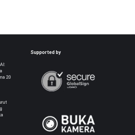
Supported by
AI:
ia
ma 20
urut
ng
ka