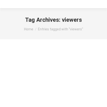
Tag Archives:
viewers
You are here:
Home
Entries tagged with "viewers"