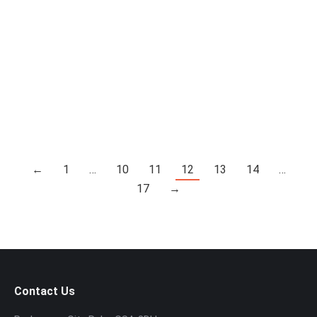
salah satunya adalah pemanfaatan Key Opinion
Leaders atau yang lebih dikenal dengan singkatan
KOL. Mungkin Anda sudah sering mendengar istilah
ini, tetapi apakah Anda tahu apa sebenarnya kol itu,
dan bagaimana konsep ini dapat membawa
manfaat besar bagi…
←
1
…
10
11
12
13
14
…
17
→
Contact Us