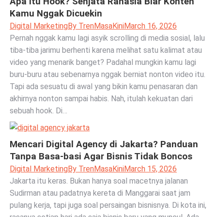
Apa Itu Hook? Senjata Rahasia Biar Konten
Kamu Nggak Dicuekin
Digital Marketing
By
TrenMasaKini
March 16, 2026
Pernah nggak kamu lagi asyik scrolling di media sosial, lalu
tiba-tiba jarimu berhenti karena melihat satu kalimat atau
video yang menarik banget? Padahal mungkin kamu lagi
buru-buru atau sebenarnya nggak berniat nonton video itu.
Tapi ada sesuatu di awal yang bikin kamu penasaran dan
akhirnya nonton sampai habis. Nah, itulah kekuatan dari
sebuah hook. Di…
Mencari Digital Agency di Jakarta? Panduan
Tanpa Basa-basi Agar Bisnis Tidak Boncos
Digital Marketing
By
TrenMasaKini
March 15, 2026
Jakarta itu keras. Bukan hanya soal macetnya jalanan
Sudirman atau padatnya kereta di Manggarai saat jam
pulang kerja, tapi juga soal persaingan bisnisnya. Di kota ini,