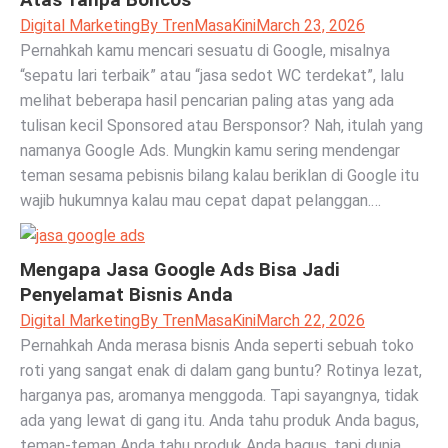
Atas Tanpa Boncos
Digital Marketing
By
TrenMasaKini
March 23, 2026
Pernahkah kamu mencari sesuatu di Google, misalnya
“sepatu lari terbaik” atau “jasa sedot WC terdekat”, lalu
melihat beberapa hasil pencarian paling atas yang ada
tulisan kecil Sponsored atau Bersponsor? Nah, itulah yang
namanya Google Ads. Mungkin kamu sering mendengar
teman sesama pebisnis bilang kalau beriklan di Google itu
wajib hukumnya kalau mau cepat dapat pelanggan.…
Mengapa Jasa Google Ads Bisa Jadi
Penyelamat Bisnis Anda
Digital Marketing
By
TrenMasaKini
March 22, 2026
Pernahkah Anda merasa bisnis Anda seperti sebuah toko
roti yang sangat enak di dalam gang buntu? Rotinya lezat,
harganya pas, aromanya menggoda. Tapi sayangnya, tidak
ada yang lewat di gang itu. Anda tahu produk Anda bagus,
teman-teman Anda tahu produk Anda bagus, tapi dunia