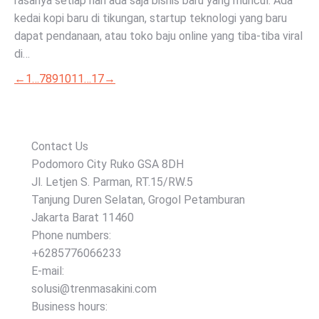
rasanya setiap hari ada saja bisnis baru yang muncul. Ada
kedai kopi baru di tikungan, startup teknologi yang baru
dapat pendanaan, atau toko baju online yang tiba-tiba viral
di…
←
1
…
7
8
9
10
11
…
17
→
Contact Us
Podomoro City Ruko GSA 8DH
Jl. Letjen S. Parman, RT.15/RW.5
Tanjung Duren Selatan, Grogol Petamburan
Jakarta Barat 11460
Phone numbers:
+6285776066233
E-mail:
solusi@trenmasakini.com
Business hours: